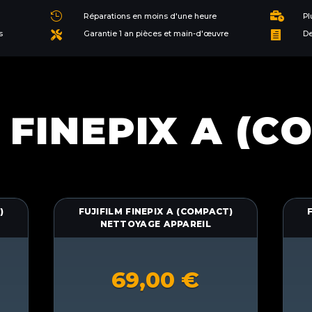


Réparations en moins d'une heure
Pl
s
Garantie 1 an pièces et main-d'œuvre
De


 FINEPIX A (
)
FUJIFILM FINEPIX A (COMPACT)
NETTOYAGE APPAREIL
69,00
€