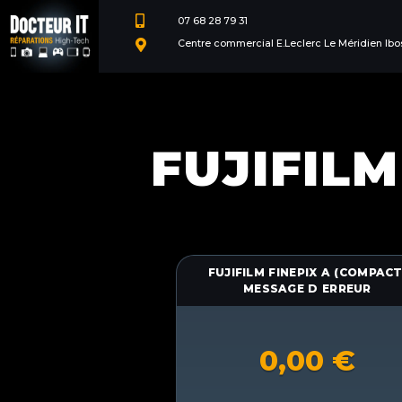

07 68 28 79 31
Centre commercial E.Leclerc Le Méridien Ibo

FUJIFILM
FUJIFILM FINEPIX A (COMPACT
MESSAGE D ERREUR
0,00
€