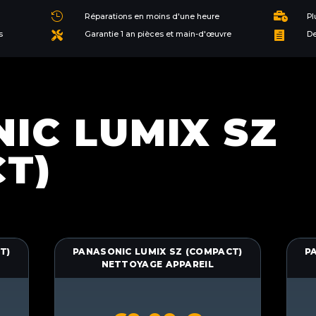


Réparations en moins d'une heure
Pl
s
Garantie 1 an pièces et main-d'œuvre
De


IC LUMIX SZ
T)
T)
PANASONIC LUMIX SZ (COMPACT)
P
NETTOYAGE APPAREIL