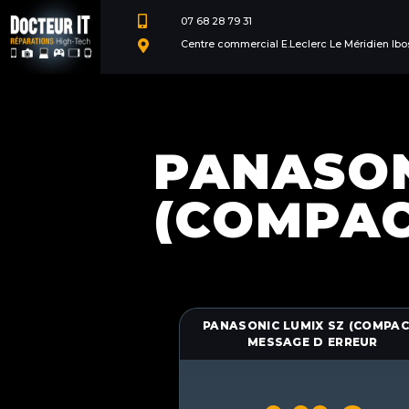

07 68 28 79 31
Centre commercial E.Leclerc Le Méridien Ibo

PANASON
(COMPAC
PANASONIC LUMIX SZ (COMPAC
MESSAGE D ERREUR