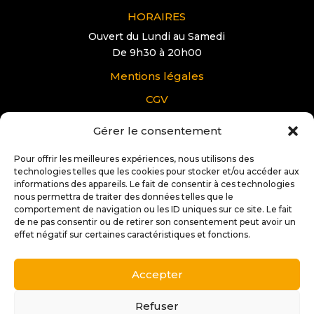
HORAIRES
Ouvert du Lundi au Samedi
De 9h30 à 20h00
Mentions légales
CGV
Gérer le consentement
VOUS AVEZ UNE QUESTION?
Pour offrir les meilleures expériences, nous utilisons des
Pour tous renseignements supplémentaire sur
technologies telles que les cookies pour stocker et/ou accéder aux
Docteur IT Ibos:
informations des appareils. Le fait de consentir à ces technologies
nous permettra de traiter des données telles que le
Contactez nous
comportement de navigation ou les ID uniques sur ce site. Le fait
de ne pas consentir ou de retirer son consentement peut avoir un
effet négatif sur certaines caractéristiques et fonctions.
Accepter
Copyright © 2025 |
Conception et réalisation:
Stéphane
Soffiati | 2s Créations Web
Refuser