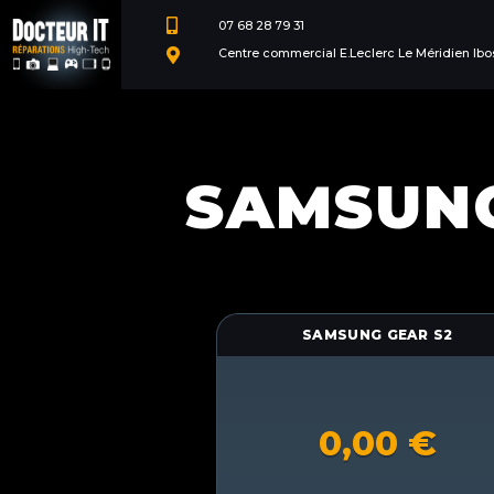

07 68 28 79 31
Centre commercial E.Leclerc Le Méridien Ibo

SAMSUNG
SAMSUNG GEAR S2
0,00
€