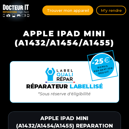
Trouver mon appareil
M'y rendre
APPLE IPAD MINI
(A1432/A1454/A1455)
€
-25
*
BONUS
RÉPARATION
DÉDUIT
RÉPARATEUR
LABELLISÉ
*Sous réserve d'éligibilité
APPLE IPAD MINI
(A1432/A1454/A1455) REPARATION