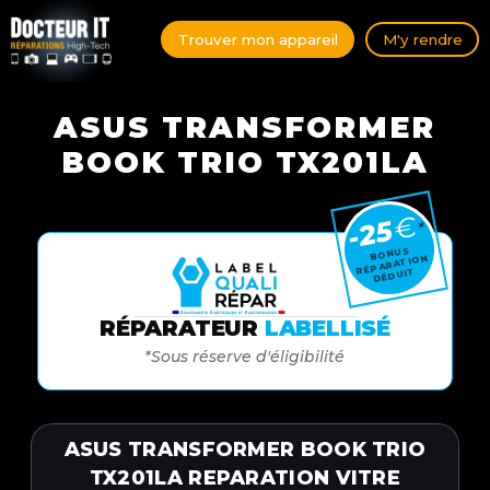
Trouver mon appareil
M'y rendre
ASUS TRANSFORMER
BOOK TRIO TX201LA
€
-25
*
BONUS
RÉPARATION
DÉDUIT
RÉPARATEUR
LABELLISÉ
*Sous réserve d'éligibilité
ASUS TRANSFORMER BOOK TRIO
TX201LA REPARATION VITRE