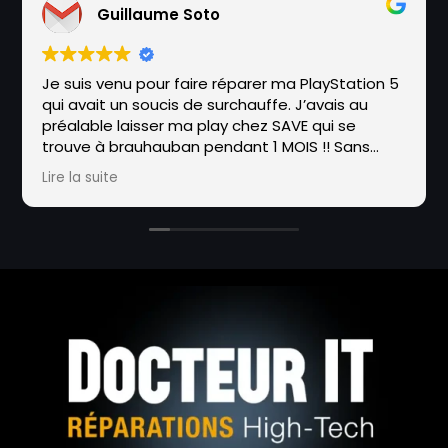
Guillaume Soto
Je suis venu pour faire réparer ma PlayStation 5
qui avait un soucis de surchauffe. J’avais au
préalable laisser ma play chez SAVE qui se
trouve à brauhauban pendant 1 MOIS !! Sans
réparation de leur part. J’ai donc emmené la
Lire la suite
PlayStation à cet endroit, et en 48h seulement
maxime a réparer la console qui avait un soucis
de métal liquide.Tout ça avec un grand
professionnalisme et sympathie de sa part, il
m’a également expliqué en détails le soucis et
conseiller pour éviter ce soucis à nouveau.
Je ne peux que recommander cet endroit,
foncez les yeux fermés !!!