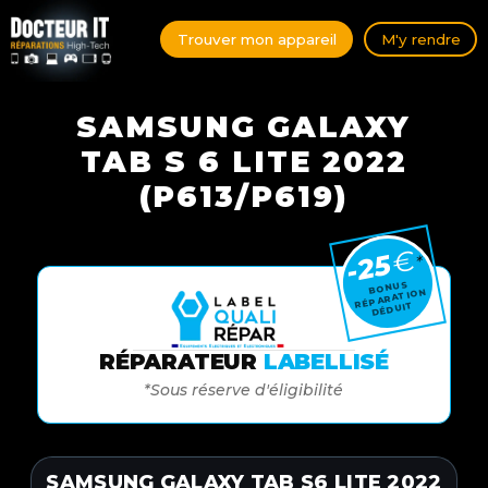
Trouver mon appareil
M'y rendre
SAMSUNG GALAXY
TAB S 6 LITE 2022
(P613/P619)
€
-25
*
BONUS
RÉPARATION
DÉDUIT
RÉPARATEUR
LABELLISÉ
*Sous réserve d'éligibilité
SAMSUNG GALAXY TAB S6 LITE 2022