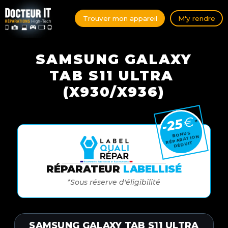
Trouver mon appareil
M'y rendre
SAMSUNG GALAXY
TAB S11 ULTRA ​
(X930/X936)
€
-25
*
BONUS
RÉPARATION
DÉDUIT
RÉPARATEUR
LABELLISÉ
*Sous réserve d'éligibilité
SAMSUNG GALAXY TAB S11 ULTRA