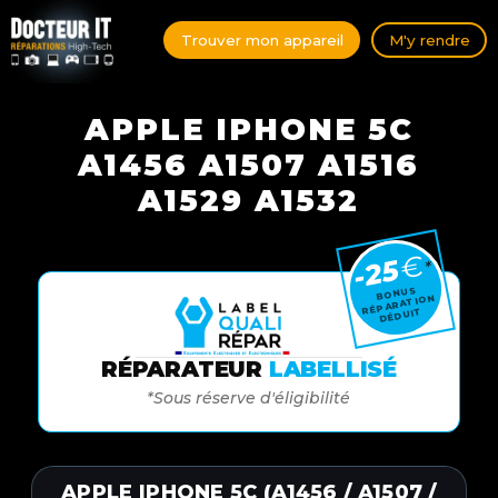
Trouver mon appareil
M'y rendre
APPLE IPHONE ​5C
A1456 A1507 A1516
A1529 A1532
€
-25
*
BONUS
RÉPARATION
DÉDUIT
RÉPARATEUR
LABELLISÉ
*Sous réserve d'éligibilité
APPLE IPHONE 5C (A1456 / A1507 /