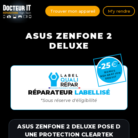
Trouver mon appareil
M'y rendre
ASUS ZENFONE 2
DELUXE
€
-25
*
BONUS
RÉPARATION
DÉDUIT
RÉPARATEUR
LABELLISÉ
*Sous réserve d'éligibilité
ASUS ZENFONE 2 DELUXE POSE D
UNE PROTECTION CLEARTEK