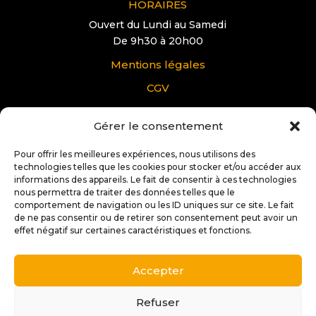
HORAIRES
Ouvert du Lundi au Samedi
De 9h30 à 20h00
Mentions légales
CGV
Gérer le consentement
VOUS AVEZ UNE QUESTION?
Pour tous renseignements supplémentaire sur
Pour offrir les meilleures expériences, nous utilisons des
Docteur IT Ibos:
technologies telles que les cookies pour stocker et/ou accéder aux
informations des appareils. Le fait de consentir à ces technologies
nous permettra de traiter des données telles que le
Contactez nous
comportement de navigation ou les ID uniques sur ce site. Le fait
de ne pas consentir ou de retirer son consentement peut avoir un
effet négatif sur certaines caractéristiques et fonctions.
Accepter
Copyright © 2025 |
Conception et réalisation:
Stéphane
Soffiati | 2s Créations Web
Refuser