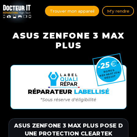
Trouver mon appareil
M'y rendre
ASUS ZENFONE 3 MAX
PLUS
€
-25
*
BONUS
RÉPARATION
DÉDUIT
RÉPARATEUR
LABELLISÉ
*Sous réserve d'éligibilité
ASUS ZENFONE 3 MAX PLUS POSE D
UNE PROTECTION CLEARTEK