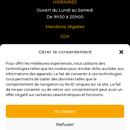
HORAIRES
Ouvert du Lundi au Samedi
De 9h30 à 20h00
Mentions légales
CGV
Gérer le consentement
VOUS AVEZ UNE QUESTION?
Pour tous renseignements supplémentaire sur
Pour offrir les meilleures expériences, nous utilisons des
Docteur IT Ibos:
technologies telles que les cookies pour stocker et/ou accéder aux
informations des appareils. Le fait de consentir à ces technologies
nous permettra de traiter des données telles que le
Contactez nous
comportement de navigation ou les ID uniques sur ce site. Le fait
de ne pas consentir ou de retirer son consentement peut avoir un
effet négatif sur certaines caractéristiques et fonctions.
Accepter
Copyright © 2025 |
Conception et réalisation:
Stéphane
Soffiati | 2s Créations Web
Refuser