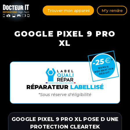
Trouver mon appareil
M'y rendre
GOOGLE PIXEL 9 PRO
XL
€
-25
*
BONUS
RÉPARATION
DÉDUIT
RÉPARATEUR
LABELLISÉ
*Sous réserve d'éligibilité
GOOGLE PIXEL 9 PRO XL POSE D UNE
PROTECTION CLEARTEK