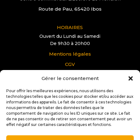
Route de Pau, 65420 Ibos
HORAIRES
Ouvert du Lundi au Samedi
De 9h30 à 20h00
Mentions légales
CGV
Gérer le consentement
VOUS AVEZ UNE QUESTION?
Pour offrir les meilleures expériences, nous utilisons des
Pour tous renseignements supplémentaire sur
technologies telles que les cookies pour stocker et/ou accéder aux
Docteur IT Ibos:
informations des appareils. Le fait de consentir à ces technologies
nous permettra de traiter des données telles que le
Contactez nous
comportement de navigation ou les ID uniques sur ce site. Le fait
de ne pas consentir ou de retirer son consentement peut avoir un
effet négatif sur certaines caractéristiques et fonctions.