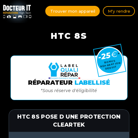
Trouver mon appareil
M'y rendre
HTC 8S
€
-25
*
BONUS
RÉPARATION
DÉDUIT
RÉPARATEUR
LABELLISÉ
*Sous réserve d'éligibilité
HTC 8S POSE D UNE PROTECTION
CLEARTEK