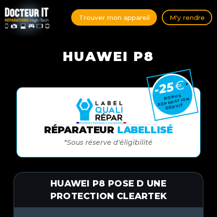
Trouver mon appareil
M'y rendre
HUAWEI P8
€
-25
*
BONUS
RÉPARATION
DÉDUIT
RÉPARATEUR
LABELLISÉ
*Sous réserve d'éligibilité
HUAWEI P8 POSE D UNE
PROTECTION CLEARTEK