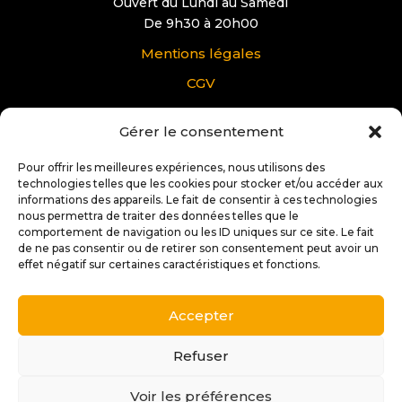
Ouvert du Lundi au Samedi
De 9h30 à 20h00
Mentions légales
CGV
Gérer le consentement
VOUS AVEZ UNE QUESTION?
Pour tous renseignements supplémentaire sur
Pour offrir les meilleures expériences, nous utilisons des
Docteur IT Ibos:
technologies telles que les cookies pour stocker et/ou accéder aux
informations des appareils. Le fait de consentir à ces technologies
nous permettra de traiter des données telles que le
Contactez nous
comportement de navigation ou les ID uniques sur ce site. Le fait
de ne pas consentir ou de retirer son consentement peut avoir un
effet négatif sur certaines caractéristiques et fonctions.
Accepter
Copyright © 2025 |
Conception et réalisation:
Stéphane
Soffiati | 2s Créations Web
Refuser
Voir les préférences