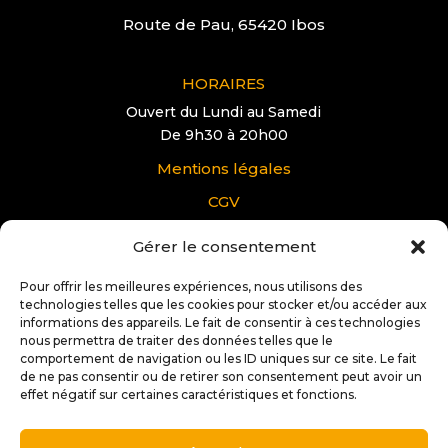
Route de Pau, 65420 Ibos
HORAIRES
Ouvert du Lundi au Samedi
De 9h30 à 20h00
Mentions légales
CGV
Gérer le consentement
VOUS AVEZ UNE QUESTION?
Pour offrir les meilleures expériences, nous utilisons des
Pour tous renseignements supplémentaire sur
technologies telles que les cookies pour stocker et/ou accéder aux
Docteur IT Ibos:
informations des appareils. Le fait de consentir à ces technologies
nous permettra de traiter des données telles que le
Contactez nous
comportement de navigation ou les ID uniques sur ce site. Le fait
de ne pas consentir ou de retirer son consentement peut avoir un
effet négatif sur certaines caractéristiques et fonctions.