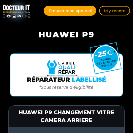
Trouver mon appareil
M'y rendre
HUAWEI P9
€
-25
*
BONUS
RÉPARATION
DÉDUIT
RÉPARATEUR
LABELLISÉ
*Sous réserve d'éligibilité
HUAWEI P9 CHANGEMENT VITRE
CAMERA ARRIERE