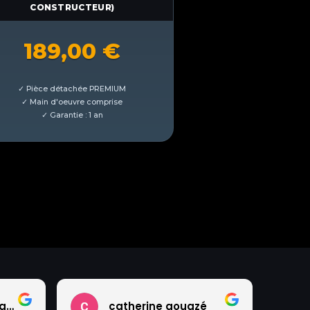
CONSTRUCTEUR)
189,00
€
Valérie Faideau Talfumier
catherine gouazé