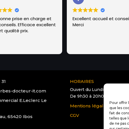
bonne prise en charge et
Excellent accueil et conseil
onseils. Efficace excellent
Merci
t qualité prix.
 31
HORAIRES
Ouvert du Lundi au Samedi
rbes-docteur-it.com
De 9h30 à 20h00
mercial E.Leclerc Le
Pour offrir
Mentions légales
que les coo
fait de con
CGV
au, 65420 Ibos
telles que 
de ne pas c
sur certain