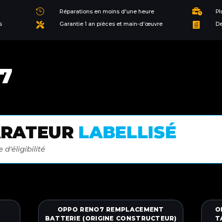


Réparations en moins d'une heure
Pl
s
Garantie 1 an pièces et main-d'œuvre
De


7
ARATEUR
LABELLISÉ
 d'éligibilité
OPPO RENO7 REMPLACEMENT
O
BATTERIE (ORIGINE CONSTRUCTEUR)
T