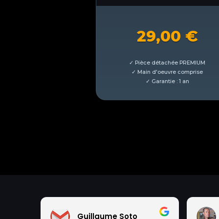
29,00
€
Guillaume Soto