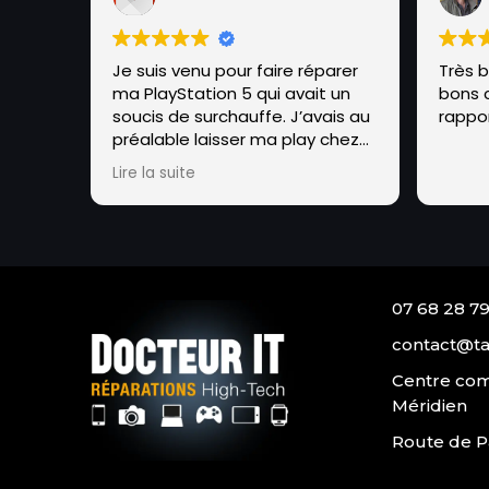
Je suis venu pour faire réparer
Très 
ma PlayStation 5 qui avait un
bons c
soucis de surchauffe. J’avais au
rappor
préalable laisser ma play chez
SAVE qui se trouve à
Lire la suite
brauhauban pendant 1 MOIS !!
Sans réparation de leur part. J’ai
donc emmené la PlayStation à
cet endroit, et en 48h
seulement maxime a réparer la
console qui avait un soucis de
07 68 28 79
métal liquide.Tout ça avec un
grand professionnalisme et
contact@ta
sympathie de sa part, il m’a
Centre com
également expliqué en détails
Méridien
le soucis et conseiller pour
éviter ce soucis à nouveau.
Route de P
Je ne peux que recommander
cet endroit, foncez les yeux