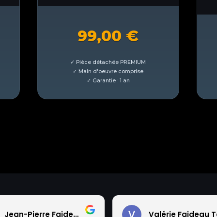
99,00
€
Jean-Pierre Faideau