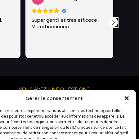
.
Super gentil et tres efficace .
L’équi
Merci beaucoup
très p
très b
encore
VOUS AVEZ UNE QUESTION?
Pour tous renseignements
Gérer le consentement
supplémentaire ou questions à propos
 les meilleures expériences, nous utilisons des technologies telles
de Docteur IT Ibos:
kies pour stocker et/ou accéder aux informations des appareils. Le
sentir à ces technologies nous permettra de traiter des données
Contactez nous
le comportement de navigation ou les ID uniques sur ce site. Le fait
onsentir ou de retirer son consentement peut avoir un effet négatif
es caractéristiques et fonctions.