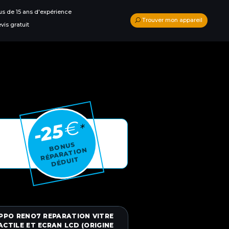
us de 15 ans d'expérience
Trouver mon appareil
vis gratuit
€
-25
*
BONUS
RÉPARA
TI
O
N
DÉ
D
UI
T
PPO RENO7 REPARATION VITRE
ACTILE ET ECRAN LCD (ORIGINE