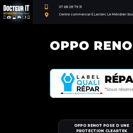

07 68 28 79 31
Centre commercial E.Leclerc Le Méridien Ibo

OPPO RENO
RÉP
*Sous réserve
OPPO RENO7 POSE D UNE
PROTECTION CLEARTEK