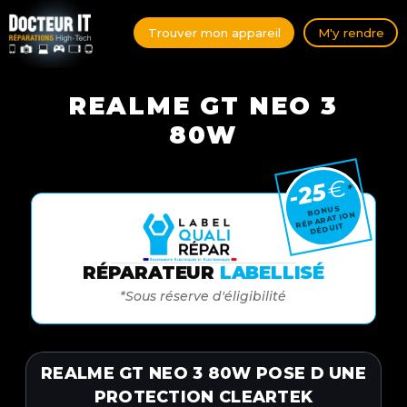
Trouver mon appareil
M'y rendre
REALME GT NEO 3
80W
€
-25
*
BONUS
RÉPARATION
DÉDUIT
RÉPARATEUR
LABELLISÉ
*Sous réserve d'éligibilité
REALME GT NEO 3 80W POSE D UNE
PROTECTION CLEARTEK