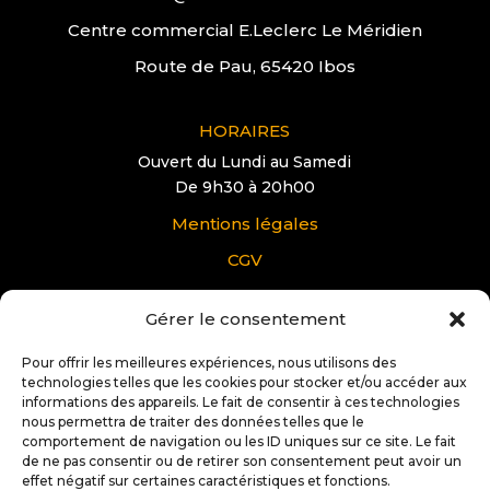
Centre commercial E.Leclerc Le Méridien
Route de Pau, 65420 Ibos
HORAIRES
Ouvert du Lundi au Samedi
De 9h30 à 20h00
Mentions légales
CGV
Gérer le consentement
VOUS AVEZ UNE QUESTION?
Pour tous renseignements supplémentaire sur
Pour offrir les meilleures expériences, nous utilisons des
Docteur IT Ibos:
technologies telles que les cookies pour stocker et/ou accéder aux
informations des appareils. Le fait de consentir à ces technologies
nous permettra de traiter des données telles que le
Contactez nous
comportement de navigation ou les ID uniques sur ce site. Le fait
de ne pas consentir ou de retirer son consentement peut avoir un
effet négatif sur certaines caractéristiques et fonctions.