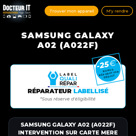
Trouver mon appareil
M'y rendre
SAMSUNG GALAXY
A02 (A022F)
€
-25
*
BONUS
RÉPARATION
DÉDUIT
RÉPARATEUR
LABELLISÉ
*Sous réserve d'éligibilité
SAMSUNG GALAXY A02 (A022F)
INTERVENTION SUR CARTE MERE