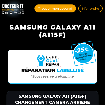
Trouver mon appareil
M'y rendre
SAMSUNG GALAXY A11
(A115F)
€
-25
*
BONUS
RÉPARATION
DÉDUIT
RÉPARATEUR
LABELLISÉ
*Sous réserve d'éligibilité
SAMSUNG GALAXY A11 (A115F)
CHANGEMENT CAMERA ARRIERE