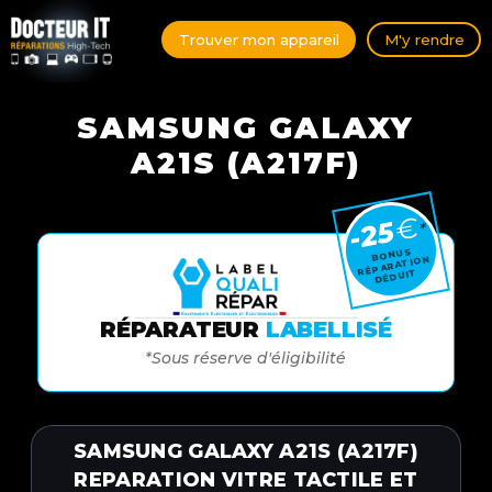
Trouver mon appareil
M'y rendre
SAMSUNG GALAXY
A21S (A217F)
€
-25
*
BONUS
RÉPARATION
DÉDUIT
RÉPARATEUR
LABELLISÉ
*Sous réserve d'éligibilité
SAMSUNG GALAXY A21S (A217F)
REPARATION VITRE TACTILE ET