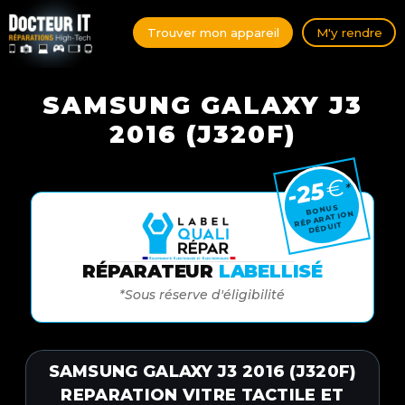
Trouver mon appareil
M'y rendre
SAMSUNG GALAXY ​J3
2016 (J320F)
€
-25
*
BONUS
RÉPARATION
DÉDUIT
RÉPARATEUR
LABELLISÉ
*Sous réserve d'éligibilité
SAMSUNG GALAXY J3 2016 (J320F)
REPARATION VITRE TACTILE ET