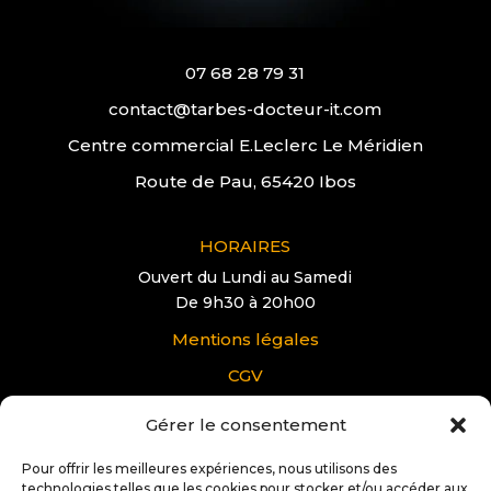
07 68 28 79 31
contact@tarbes-docteur-it.com
Centre commercial E.Leclerc Le Méridien
Route de Pau, 65420 Ibos
HORAIRES
Ouvert du Lundi au Samedi
De 9h30 à 20h00
Mentions légales
CGV
Gérer le consentement
VOUS AVEZ UNE QUESTION?
Pour offrir les meilleures expériences, nous utilisons des
Pour tous renseignements supplémentaire sur
technologies telles que les cookies pour stocker et/ou accéder aux