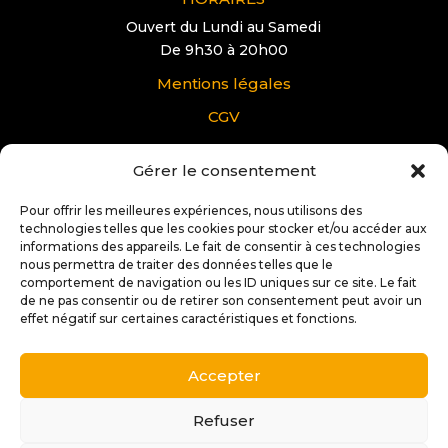
Ouvert du Lundi au Samedi
De 9h30 à 20h00
Mentions légales
CGV
Gérer le consentement
VOUS AVEZ UNE QUESTION?
Pour tous renseignements supplémentaire sur
Pour offrir les meilleures expériences, nous utilisons des
Docteur IT Ibos:
technologies telles que les cookies pour stocker et/ou accéder aux
informations des appareils. Le fait de consentir à ces technologies
nous permettra de traiter des données telles que le
Contactez nous
comportement de navigation ou les ID uniques sur ce site. Le fait
de ne pas consentir ou de retirer son consentement peut avoir un
effet négatif sur certaines caractéristiques et fonctions.
Accepter
Copyright © 2025 |
Conception et réalisation:
Stéphane
Soffiati | 2s Créations Web
Refuser