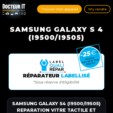
Trouver mon appareil
M'y rendre
SAMSUNG GALAXY S 4
(I9500/I9505)
€
-25
*
BONUS
RÉPARATION
DÉDUIT
RÉPARATEUR
LABELLISÉ
*Sous réserve d'éligibilité
SAMSUNG GALAXY S4 (I9500/I9505)
REPARATION VITRE TACTILE ET