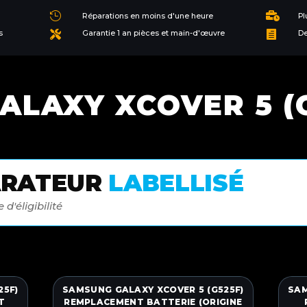


Réparations en moins d'une heure
Pl
s
Garantie 1 an pièces et main-d'œuvre
De


LAXY ​XCOVER 5 (
ARATEUR
LABELLISÉ
 d'éligibilité
25F)
SAMSUNG GALAXY XCOVER 5 (G525F)
SAM
T
REMPLACEMENT BATTERIE (ORIGINE