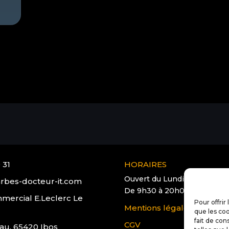
 31
HORAIRES
Ouvert du Lundi au Samedi
rbes-docteur-it.com
De 9h30 à 20h00
mercial E.Leclerc Le
Pour offrir
Mentions légales
que les coo
fait de con
CGV
au, 65420 Ibos