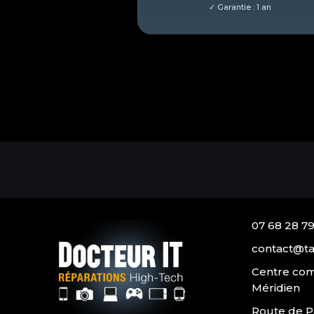
07 68 28 79
contact@ta
Centre com
Méridien
Route de P