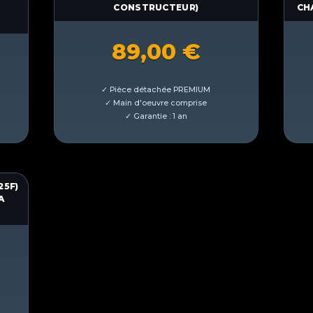
CONSTRUCTEUR)
CH
89,00
€
25F)
A