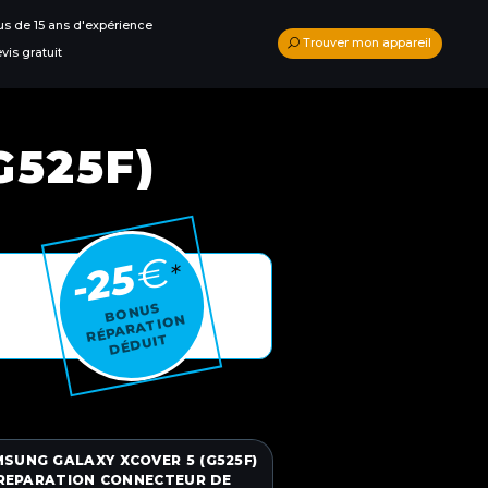
us de 15 ans d'expérience
Trouver mon appareil
vis gratuit
G525F)
€
-25
*
BONUS
RÉPARA
TI
O
N
DÉ
D
UI
T
SUNG GALAXY XCOVER 5 (G525F)
REPARATION CONNECTEUR DE