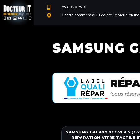

07 68 28 79 31
Centre commercial E.Leclerc Le Méridien Ibo

SAMSUNG GA
RÉP
*Sous réserve
SAMSUNG GALAXY XCOVER 5 (G5
REPARATION VITRE TACTILE E