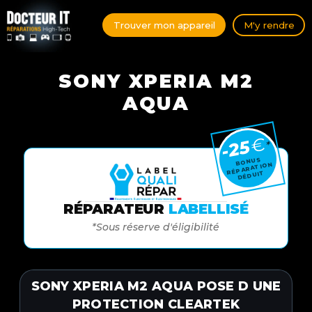
Trouver mon appareil
M'y rendre
SONY XPERIA M2
AQUA
€
-25
*
BONUS
RÉPARATION
DÉDUIT
RÉPARATEUR
LABELLISÉ
*Sous réserve d'éligibilité
SONY XPERIA M2 AQUA POSE D UNE
PROTECTION CLEARTEK