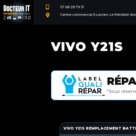

07 68 28 79 31
Centre commercial E.Leclerc Le Méridien Ibo

VIVO Y21S
RÉP
*Sous réserve
VIVO Y21S REMPLACEMENT BATT