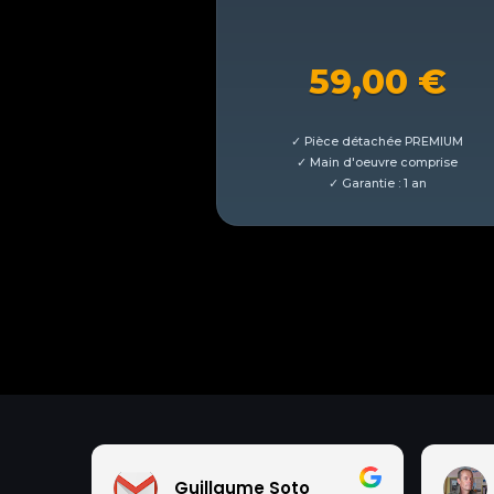
59,00
€
Guillaume Soto