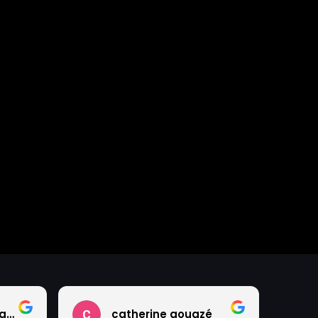
Valérie Faideau Talfumier
catherine gouazé