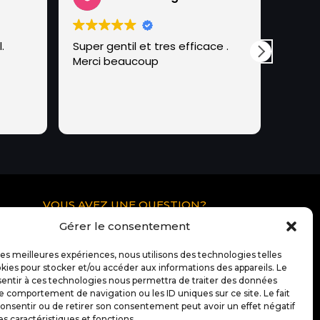
.
Super gentil et tres efficace .
L’équi
Merci beaucoup
très p
très b
encore
VOUS AVEZ UNE QUESTION?
Pour tous renseignements
Gérer le consentement
supplémentaire ou questions à propos
 les meilleures expériences, nous utilisons des technologies telles
de Docteur IT Ibos:
kies pour stocker et/ou accéder aux informations des appareils. Le
sentir à ces technologies nous permettra de traiter des données
Contactez nous
le comportement de navigation ou les ID uniques sur ce site. Le fait
onsentir ou de retirer son consentement peut avoir un effet négatif
es caractéristiques et fonctions.