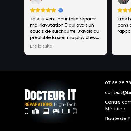
Je suis venu pour faire réparer
Très 
ma PlayStation 5 qui avait un
bons c
soucis de surchauffe. J’avais au
rappor
préalable laisser ma play chez
SAVE qui se trouve à
Lire la suite
brauhauban pendant 1 MOIS !!
Sans réparation de leur part. J’ai
donc emmené la PlayStation à
cet endroit, et en 48h
seulement maxime a réparer la
console qui avait un soucis de
07 68 28 79
métal liquide.Tout ça avec un
grand professionnalisme et
contact@ta
sympathie de sa part, il m’a
Centre com
également expliqué en détails
Méridien
le soucis et conseiller pour
éviter ce soucis à nouveau.
Route de P
Je ne peux que recommander
cet endroit, foncez les yeux