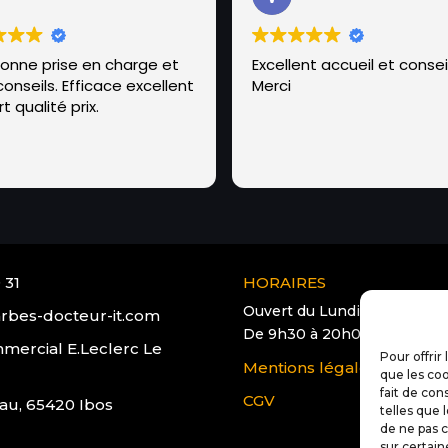
bonne prise en charge et
Excellent accueil et conseil
onseils. Efficace excellent
Merci
t qualité prix.
 31
HORAIRES
Ouvert du Lundi au Samedi
rbes-docteur-it.com
De 9h30 à 20h00
mercial E.Leclerc Le
Pour offrir
Mentions légales
que les coo
fait de con
CGV
au, 65420 Ibos
telles que 
de ne pas c
sur certain