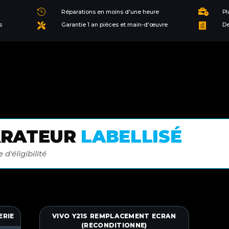


Réparations en moins d'une heure
Pl
s
Garantie 1 an pièces et main-d'œuvre
De


ARATEUR
LABELLISÉ
 d'éligibilité
ERIE
VIVO Y21S REMPLACEMENT ECRAN
(RECONDITIONNE)