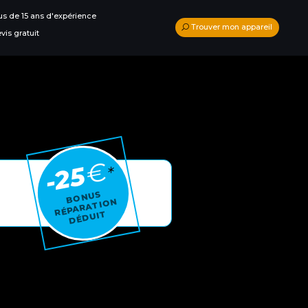
us de 15 ans d'expérience
Trouver mon appareil
vis gratuit
€
-25
*
BONUS
RÉPARA
TI
O
N
DÉ
D
UI
T