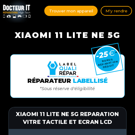
Trouver mon appareil
M'y rendre
XIAOMI 11 LITE NE 5G
€
-25
*
BONUS
RÉPARATION
DÉDUIT
RÉPARATEUR
LABELLISÉ
*Sous réserve d'éligibilité
XIAOMI 11 LITE NE 5G REPARATION
VITRE TACTILE ET ECRAN LCD