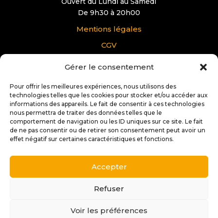
Ouvert du Lundi au Samedi
De 9h30 à 20h00
Mentions légales
CGV
Gérer le consentement
VOUS AVEZ UNE QUESTION?
Pour offrir les meilleures expériences, nous utilisons des
Pour tous renseignements supplémentaire sur
technologies telles que les cookies pour stocker et/ou accéder aux
Docteur IT Ibos:
informations des appareils. Le fait de consentir à ces technologies
nous permettra de traiter des données telles que le
Contactez nous
comportement de navigation ou les ID uniques sur ce site. Le fait
de ne pas consentir ou de retirer son consentement peut avoir un
effet négatif sur certaines caractéristiques et fonctions.
Accepter
Copyright © 2025 |
Conception et réalisation:
Stéphane
Soffiati | 2s Créations Web
Refuser
Voir les préférences