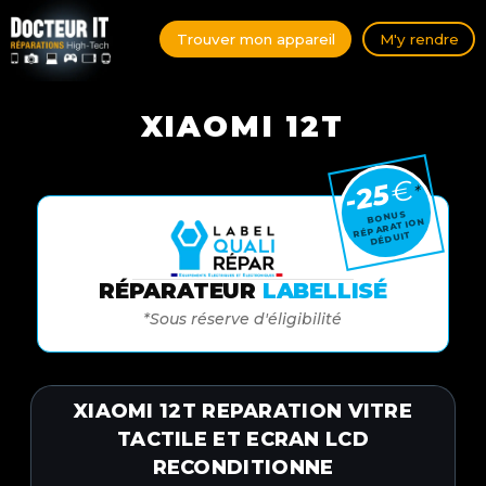
Trouver mon appareil
M'y rendre
XIAOMI 12T
€
-25
*
BONUS
RÉPARATION
DÉDUIT
RÉPARATEUR
LABELLISÉ
*Sous réserve d'éligibilité
XIAOMI 12T REPARATION VITRE
TACTILE ET ECRAN LCD
RECONDITIONNE