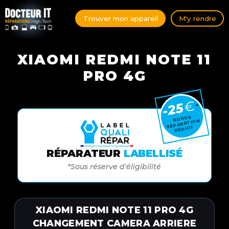
Trouver mon appareil
M'y rendre
XIAOMI REDMI NOTE 11
PRO 4G
€
-25
*
BONUS
RÉPARATION
DÉDUIT
RÉPARATEUR
LABELLISÉ
*Sous réserve d'éligibilité
XIAOMI REDMI NOTE 11 PRO 4G
CHANGEMENT CAMERA ARRIERE