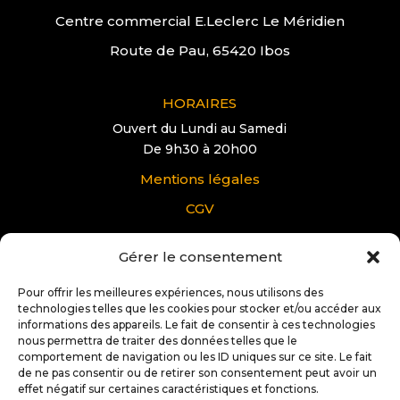
Centre commercial E.Leclerc Le Méridien
Route de Pau, 65420 Ibos
HORAIRES
Ouvert du Lundi au Samedi
De 9h30 à 20h00
Mentions légales
CGV
Gérer le consentement
VOUS AVEZ UNE QUESTION?
Pour tous renseignements supplémentaire sur
Pour offrir les meilleures expériences, nous utilisons des
Docteur IT Ibos:
technologies telles que les cookies pour stocker et/ou accéder aux
informations des appareils. Le fait de consentir à ces technologies
nous permettra de traiter des données telles que le
Contactez nous
comportement de navigation ou les ID uniques sur ce site. Le fait
de ne pas consentir ou de retirer son consentement peut avoir un
effet négatif sur certaines caractéristiques et fonctions.