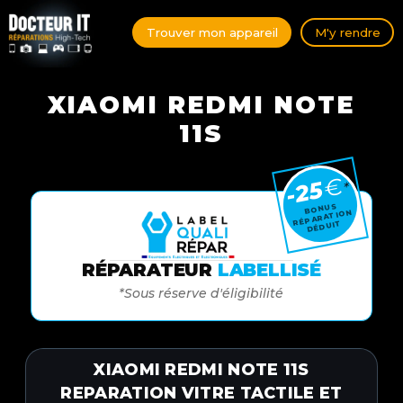
Trouver mon appareil
M'y rendre
XIAOMI REDMI NOTE
11S
€
-25
*
BONUS
RÉPARATION
DÉDUIT
RÉPARATEUR
LABELLISÉ
*Sous réserve d'éligibilité
XIAOMI REDMI NOTE 11S
REPARATION VITRE TACTILE ET