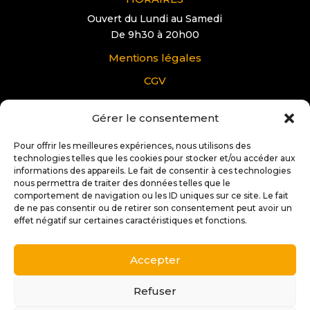
Ouvert du Lundi au Samedi
De 9h30 à 20h00
Mentions légales
CGV
Gérer le consentement
VOUS AVEZ UNE QUESTION?
Pour tous renseignements supplémentaire sur
Pour offrir les meilleures expériences, nous utilisons des
Docteur IT Ibos:
technologies telles que les cookies pour stocker et/ou accéder aux
informations des appareils. Le fait de consentir à ces technologies
nous permettra de traiter des données telles que le
Contactez nous
comportement de navigation ou les ID uniques sur ce site. Le fait
de ne pas consentir ou de retirer son consentement peut avoir un
effet négatif sur certaines caractéristiques et fonctions.
Accepter
Copyright © 2025 |
Conception et réalisation:
Stéphane
Soffiati | 2s Créations Web
Refuser