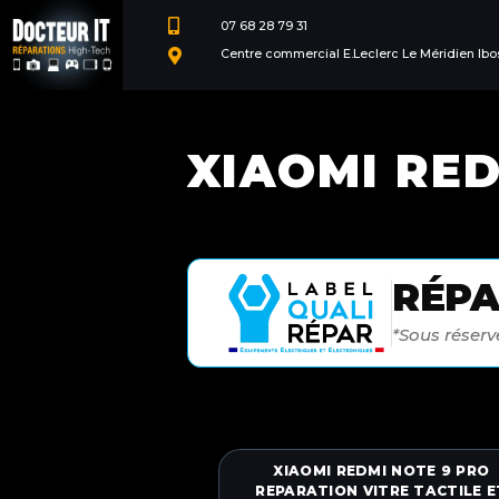

07 68 28 79 31
Centre commercial E.Leclerc Le Méridien Ibo

XIAOMI RED
RÉP
*Sous réserve
XIAOMI REDMI NOTE 9 PRO
REPARATION VITRE TACTILE E