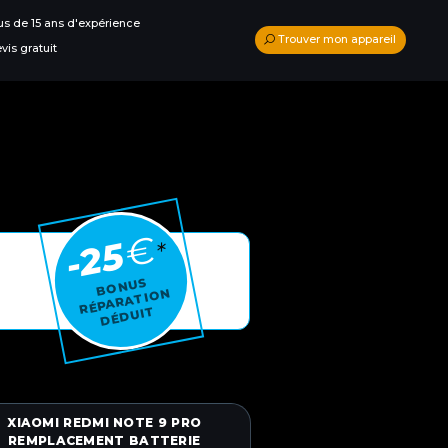
us de 15 ans d'expérience
Trouver mon appareil
vis gratuit
€
-25
*
BONUS
RÉPARA
TI
O
N
DÉ
D
UI
T
XIAOMI REDMI NOTE 9 PRO
REMPLACEMENT BATTERIE