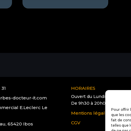
 31
HORAIRES
Ouvert du Lundi au Samedi
rbes-docteur-it.com
De 9h30 à 20h00
mercial E.Leclerc Le
Pour offrir
Mentions légales
que les coo
fait de con
CGV
au, 65420 Ibos
telles que 
de ne pas c