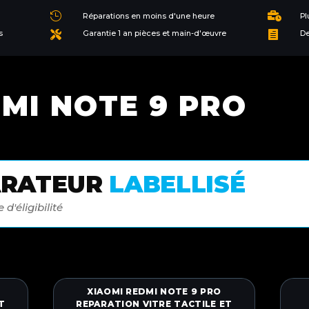


Réparations en moins d'une heure
Pl
s
Garantie 1 an pièces et main-d'œuvre
De


MI NOTE 9 PRO
ARATEUR
LABELLISÉ
 d'éligibilité
XIAOMI REDMI NOTE 9 PRO
T
REPARATION VITRE TACTILE ET