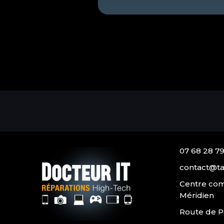
07 68 28 79
contact@ta
Centre com
Méridien
Route de P