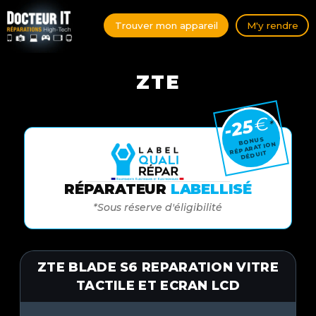
Trouver mon appareil
M'y rendre
ZTE
€
-25
*
BONUS
RÉPARATION
DÉDUIT
RÉPARATEUR
LABELLISÉ
*Sous réserve d'éligibilité
ZTE BLADE S6 REPARATION VITRE
TACTILE ET ECRAN LCD