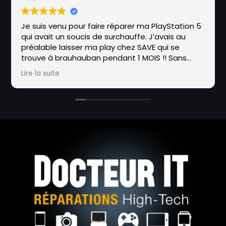
Je suis venu pour faire réparer ma PlayStation 5
qui avait un soucis de surchauffe. J’avais au
préalable laisser ma play chez SAVE qui se
trouve à brauhauban pendant 1 MOIS !! Sans
réparation de leur part. J’ai donc emmené la
Lire la suite
PlayStation à cet endroit, et en 48h seulement
maxime a réparer la console qui avait un soucis
de métal liquide.Tout ça avec un grand
professionnalisme et sympathie de sa part, il
m’a également expliqué en détails le soucis et
conseiller pour éviter ce soucis à nouveau.
Je ne peux que recommander cet endroit,
foncez les yeux fermés !!!